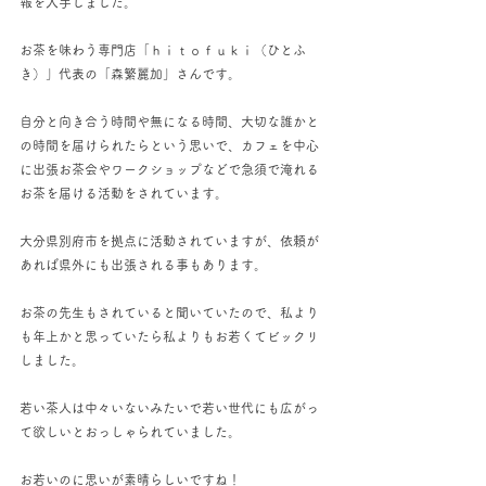
報を入手しました。
お茶を味わう専門店「ｈｉｔｏｆｕｋｉ（ひとふ
き）」代表の「森繁麗加」さんです。
自分と向き合う時間や無になる時間、大切な誰かと
の時間を届けられたらという思いで、カフェを中心
に出張お茶会やワークショップなどで急須で淹れる
お茶を届ける活動をされています。
大分県別府市を拠点に活動されていますが、依頼が
あれば県外にも出張される事もあります。
お茶の先生もされていると聞いていたので、私より
も年上かと思っていたら私よりもお若くてビックリ
しました。
若い茶人は中々いないみたいで若い世代にも広がっ
て欲しいとおっしゃられていました。
お若いのに思いが素晴らしいですね！