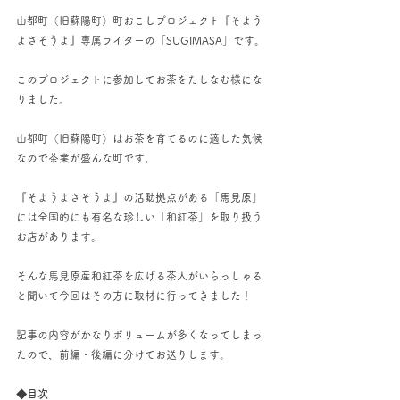
山都町（旧蘇陽町）町おこしプロジェクト『そよう
よさそうよ』専属ライターの「SUGIMASA」です。
このプロジェクトに参加してお茶をたしなむ様にな
りました。
山都町（旧蘇陽町）はお茶を育てるのに適した気候
なので茶業が盛んな町です。
『そようよさそうよ』の活動拠点がある「馬見原」
には全国的にも有名な珍しい「和紅茶」を取り扱う
お店があります。
そんな馬見原産和紅茶を広げる茶人がいらっしゃる
と聞いて今回はその方に取材に行ってきました！
記事の内容がかなりボリュームが多くなってしまっ
たので、前編・後編に分けてお送りします。
◆目次