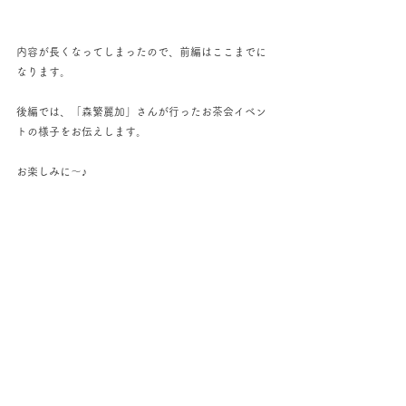
内容が長くなってしまったので、前編はここまでに
なります。
後編では、「森繁麗加」さんが行ったお茶会イベン
トの様子をお伝えします。
お楽しみに～♪