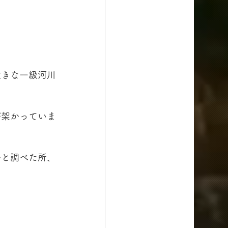
の
大きな一級河川
が架かっていま
かと調べた所、